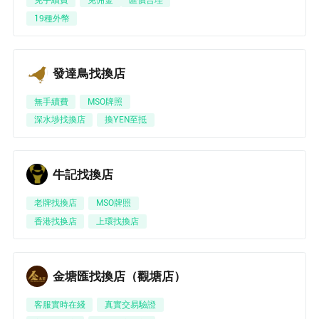
免手續費
免佣金
匯價合理
19種外幣
用戶 30...74 剛剛查看了
HKD/ EUR
的匯率
用戶 13...17 剛剛查看了
HKD/ CAD
的匯率
發達鳥找換店
無手續費
MSO牌照
用戶 52...49 剛剛查看了
HKD/ GBP
的匯率
深水埗找換店
換YEN至抵
用戶 29...74 剛剛查看了
HKD/ CHF
的匯率
牛記找換店
用戶 35...25 剛剛查看了
HKD/ IDR
的匯率
老牌找換店
MSO牌照
香港找换店
上環找換店
用戶 19...28 剛剛查看了
HKD/ TWD
的匯率
金塘匯找換店（觀塘店）
客服實時在綫
真實交易驗證