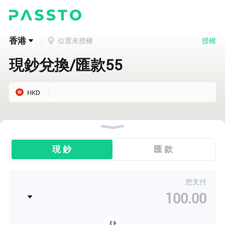
用戶 90...51 剛剛查看了
HKD/ PHP
的匯率
用戶 13...26 剛剛查看了
HKD/ AUD
的匯率
香港
授權
位置未授權
現鈔兌換/匯款55
用戶 30...74 剛剛查看了
HKD/ EUR
的匯率
用戶 13...17 剛剛查看了
HKD/ CAD
的匯率
HKD
用戶 52...49 剛剛查看了
HKD/ GBP
的匯率
現 鈔
匯 款
用戶 29...74 剛剛查看了
HKD/ CHF
的匯率
用戶 35...25 剛剛查看了
HKD/ IDR
的匯率
您支付
用戶 19...28 剛剛查看了
HKD/ TWD
的匯率