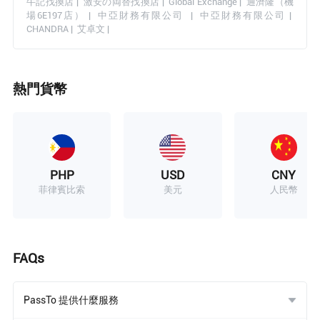
牛記找換店
|
激安の両替找換店
|
Global Exchange
|
通濟隆（機
場6E197店）
|
中亞財務有限公司
|
中亞財務有限公司
|
CHANDRA
|
艾卓文
|
熱門貨幣
PHP
USD
CNY
菲律賓比索
美元
人民幣
FAQs
PassTo 提供什麼服務