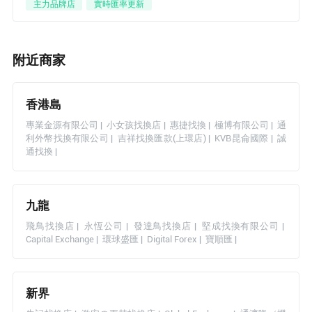
主力品牌店
實時匯率更新
附近商家
香港島
專業金源有限公司
|
小女孩找換店
|
惠捷找換
|
極博有限公司
|
通
利外幣找換有限公司
|
吉祥找換匯款(上環店)
|
KVB昆侖國際
|
誠
通找換
|
九龍
飛鳥找換店
|
永恆公司
|
發達鳥找換店
|
堅成找換有限公司
|
Capital Exchange
|
環球盛匯
|
Digital Forex
|
寶順匯
|
新界