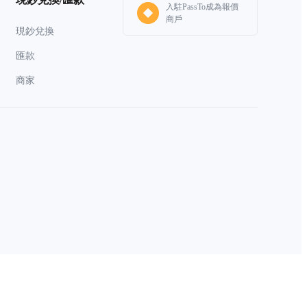
入駐PassTo成為報價
商戶
現鈔兌換
匯款
商家