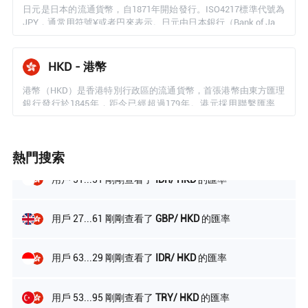
日元是日本的流通貨幣，自1871年開始發行。ISO4217標準代號為
用戶 12...17 剛剛查看了
VND/ HKD
的匯率
JPY，通常用符號¥或者円來表示。日元由日本銀行（Bank of Japa
n）負責發行和管理。目前流通的日元紙幣面額有1000、5000、10,
000日元，另有1、5、 10、50、100、500日元的硬幣。日本一直是
用戶 88...14 剛剛查看了
MOP/ HKD
的匯率
港人熱愛的旅遊目的地，2023年港人赴日本旅遊達到211萬人次，
HKD - 港幣
日元兌換的需求長期旺盛。目前本港所有找換店均可兌換日元。
港幣（HKD）是香港特別行政區的流通貨幣，首張港幣由東方匯理
用戶 44...49 剛剛查看了
RUB/ HKD
的匯率
銀行發行於1845年，距今已經超過179年。港元採用聯繫匯率制
度，最初與英鎊掛鉤，但1972年6月英鎊改為自由浮動制後，港府
決定將港幣改為與美金掛鉤，並延續至今。港府設定的浮動範圍在
用戶 45...98 剛剛查看了
EUR/ HKD
的匯率
1美金兌7.75到7.85港元之間，如果匯率超出此范圍，金管局將出手
熱門搜索
干預，以維持穩定。在本港的找換店行業，港幣最經常兌換的外幣
包括人民幣、日元、菲律賓披索、印尼盾以及美金。
用戶 51...51 剛剛查看了
IDR/ HKD
的匯率
用戶 27...61 剛剛查看了
GBP/ HKD
的匯率
用戶 63...29 剛剛查看了
IDR/ HKD
的匯率
用戶 53...95 剛剛查看了
TRY/ HKD
的匯率