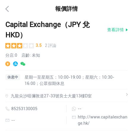
報價詳情
Capital Exchange（JPY 兌
查看詳情
HKD）
3.5
2 評論
分店:0
店齡: 未知
星期一至星期五：10:00-19:00；星期六：10:30-
休息中
16:00；公眾假期休息
九龍尖沙咀彌敦道27-33號良士大廈13樓D室
85253130005
--
http://www.capitalexchan
--
ge.hk/