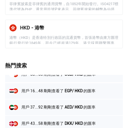
菲律賓披索是菲律賓的通用貨幣，自1852年開始發行。ISO4217標
用戶 87...54 剛剛查看了
KWD/ HKD
的匯率
準代號為PHP，通常用符號₱來表示。菲律賓披索的輔幣為仙塔沃
（英語：centavo,菲律賓語：sentimo），1菲律賓披索相等於100
仙塔沃。菲律賓披索由菲律賓中央銀行（Bangko Sentral ng Pilipin
用戶 29...74 剛剛查看了
IDR/ HKD
的匯率
as）負責發行和管理。目前流通的菲律賓披索紙幣面額有20、50、
HKD - 港幣
100、200、500、1000披索，另有1、5、10、25仙塔沃，和1、2、
5、10披索的硬幣。菲律賓是香港熱門旅遊目的地之一，加上本港
港幣（HKD）是香港特別行政區的流通貨幣，首張港幣由東方匯理
用戶 17...26 剛剛查看了
CHF/ HKD
的匯率
有超過20萬菲籍家庭傭工，導致菲律賓披索的兌換需求一直旺盛。
銀行發行於1845年，距今已經超過179年。港元採用聯繫匯率制
目前本港所有找換店均可買賣菲律賓披索。
度，最初與英鎊掛鉤，但1972年6月英鎊改為自由浮動制後，港府
決定將港幣改為與美金掛鉤，並延續至今。港府設定的浮動範圍在
用戶 42...53 剛剛查看了
AED/ HKD
的匯率
1美金兌7.75到7.85港元之間，如果匯率超出此范圍，金管局將出手
熱門搜索
干預，以維持穩定。在本港的找換店行業，港幣最經常兌換的外幣
包括人民幣、日元、菲律賓披索、印尼盾以及美金。
用戶 38...63 剛剛查看了
SGD/ HKD
的匯率
用戶 16...48 剛剛查看了
EGP/ HKD
的匯率
用戶 37...92 剛剛查看了
AED/ HKD
的匯率
用戶 43...58 剛剛查看了
DKK/ HKD
的匯率