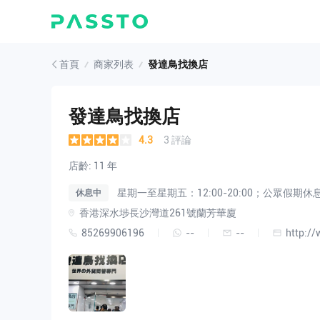
首頁
商家列表
發達鳥找換店
發達鳥找換店
4.3
3 評論
店齡: 11 年
星期一至星期五：12:00-20:00；公眾假期休
休息中
香港深水埗長沙灣道261號蘭芳華廈
85269906196
--
--
http:/