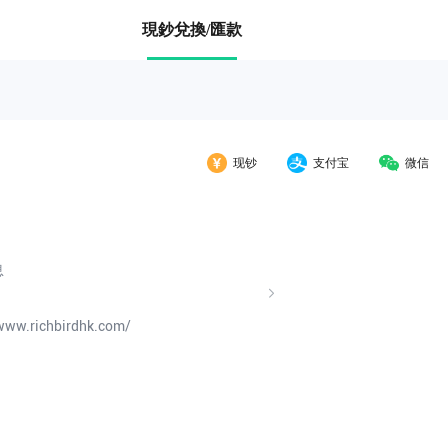
現鈔兌換/匯款
现钞
支付宝
微信
息
/www.richbirdhk.com/