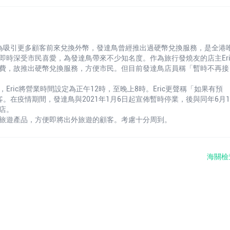
早期為吸引更多顧客前來兌換外幣，發達鳥曾經推出過硬幣兌換服務，是全港
時深受市民喜愛，為發達鳥帶來不少知名度。作為旅行發燒友的店主Eri
費，故推出硬幣兌換服務，方便市民。但目前發達鳥店員稱「暫時不再接
ric將營業時間設定為正午12時，至晚上8時。Eric更聲稱「如果有預
在疫情期間，發達鳥與2021年1月6日起宣佈暫時停業，後與同年6月1
店。
旅遊產品，方便即將出外旅遊的顧客。考慮十分周到。
海關檢