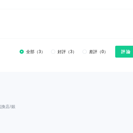
全部（3）
好評（3）
差評（0）
評 論
找換店/銀