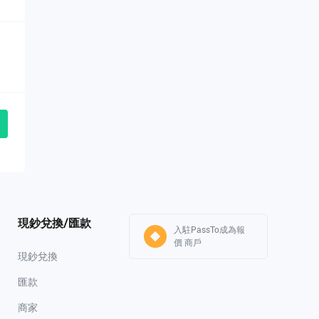
HKD
全部
HKD
現鈔兌換/匯款
入駐PassTo成為報
價 商戶
現鈔兌換
匯款
商家