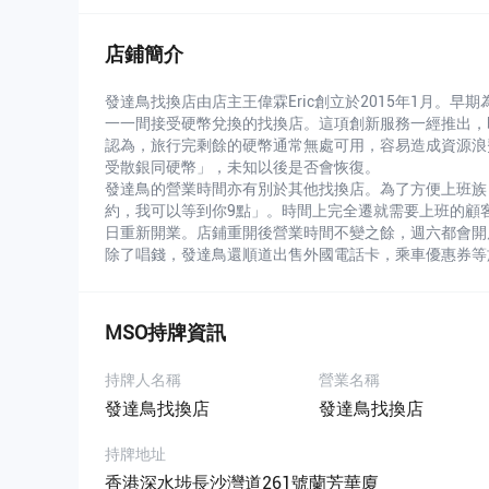
店鋪簡介
發達鳥找換店由店主王偉霖Eric創立於2015年1月。
一一間接受硬幣兌換的找換店。這項創新服務一經推出，即
認為，旅行完剩餘的硬幣通常無處可用，容易造成資源浪
受散銀同硬幣」，未知以後是否會恢復。
發達鳥的營業時間亦有別於其他找換店。為了方便上班族，E
約，我可以等到你9點」。時間上完全遷就需要上班的顧客。
日重新開業。店鋪重開後營業時間不變之餘，週六都會開
除了唱錢，發達鳥還順道出售外國電話卡，乘車優惠券等
MSO持牌資訊
持牌人名稱
營業名稱
發達鳥找換店
發達鳥找換店
持牌地址
香港深水埗長沙灣道261號蘭芳華廈