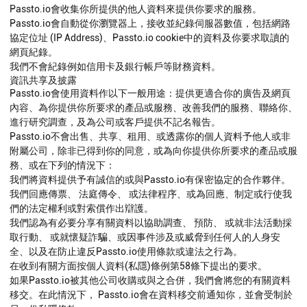
Passto.io會收集你所提供的他人資料來提供你要求的服務。
Passto.io會自動從你瀏覽器上，接收並紀錄伺服器數值，包括網路
協定位址 (IP Address)、Passto.io cookie中的資料及你要求取讀的
網頁紀錄。
我們不會紀錄例如信用卡及銀行帳戶等財務資料。
資訊共享及披露
Passto.io會使用資料作以下一般用途：提供更適合你的廣告及網頁
內容、為你提供你所要求的產品或服務、改善我們的服務、聯絡你、
進行研究調查，及為公司或客戶提供不記名報告。
Passto.io不會出售、共享、租用、或透露你的個人資料予他人或非
附屬公司，除非已得到你的同意，或為向你提供你所要求的產品或服
務、或在下列的情況下：
我們將資料提供予有誠信的或與Passto.io有保密協定的合作夥伴。
我們回應傳票、 法庭傳令、 或法律程序、或為回應、制定或行使我
們的法定權利或對索償作出辯護。
我們認為有必要分享有關資料以協助調查、 預防、 或就非法活動採
取行動、 或就懷疑詐騙、或因事件涉及或威脅到任何人的人身安
全、以及在防止違反Passto.io使用條款或違法之行為。
在收到有關方面按個人資料(私隱)條例第58條下提出的要求。
如果Passto.io被其他公司收購或與之合併，我們會將您的有關資料
移交。在此情況下， Passto.io會在資料移交前通知你，並會受制於